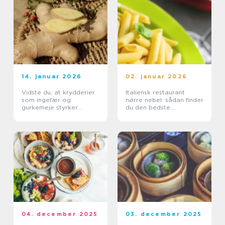
14. januar 2026
02. januar 2026
Vidste du, at krydderier
Italiensk restaurant
som ingefær og
nørre nebel: sådan finder
gurkemeje styrker
du den bedste
kroppen?
spiseoplevelse
04. december 2025
03. december 2025