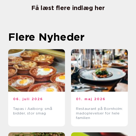
Få læst flere indlæg her
Flere Nyheder
06. juli 2026
01. maj 2026
Tapas i Aalborg: små
Restaurant på Bornholm:
bidder, stor smag
madoplevelser for hele
familien