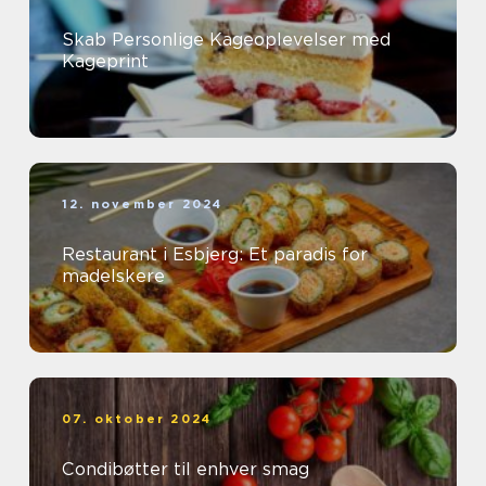
Skab Personlige Kageoplevelser med
Kageprint
12. november 2024
Restaurant i Esbjerg: Et paradis for
madelskere
07. oktober 2024
Condibøtter til enhver smag