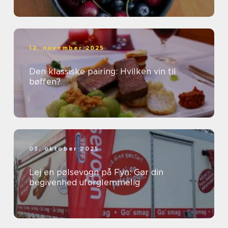
12. november 2025
Den klassiske pairing: Hvilken vin til
bøffen?
03. oktober 2025
Lej en pølsevogn på Fyn: Gør din
begivenhed uforglemmelig