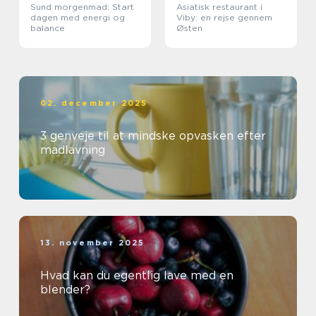
Sund morgenmad: Start
Asiatisk restaurant i
dagen med energi og
Viby: en rejse gennem
balance
Østen
02. december 2025
3 genveje til at mindske opvasken efter
madlavning
13. november 2025
Hvad kan du egentlig lave med en
blender?