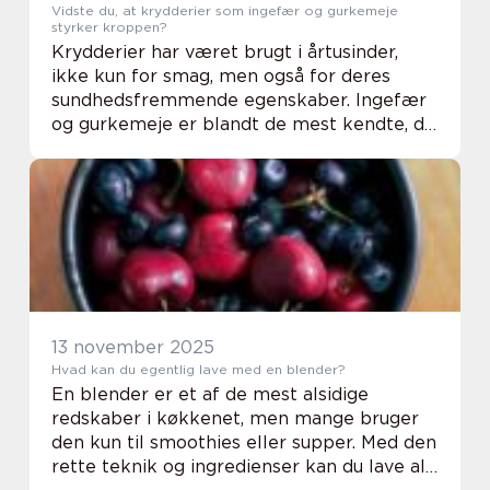
Vidste du, at krydderier som ingefær og gurkemeje
styrker kroppen?
Krydderier har været brugt i årtusinder,
ikke kun for smag, men også for deres
sundhedsfremmende egenskaber. Ingefær
og gurkemeje er blandt de mest kendte, da
de kan styrke kroppen på flere måder.
Ingefær kan...
13 november 2025
Hvad kan du egentlig lave med en blender?
En blender er et af de mest alsidige
redskaber i køkkenet, men mange bruger
den kun til smoothies eller supper. Med den
rette teknik og ingredienser kan du lave alt