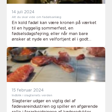
14 juli 2024
Alt du skal vide om fadølsanlæg
En kold fadøl kan være kronen på værket
til en hyggelig sommerfest, en
fødselsdagsfejring, eller når man bare
ønsker at nyde en velfortjent øl i godt
selskab. Men hvad er mere frustrerende
end at mangle den essentielle ingrediens
en perfekt temperere...
15 februar 2024
Indblik i slagteriets verden
Slagterier udgør en vigtig del af
fødevareindustrien og spiller en afgørende
rolle i forarbejdningen af kødprodukter.