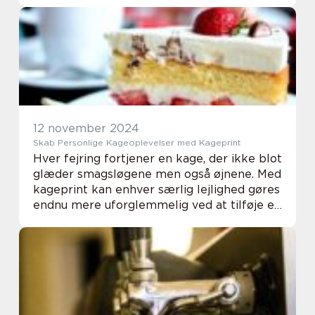
fra cremede dips og dressinger til bagværk
og is. En blender kan hj&aeli...
12 november 2024
Skab Personlige Kageoplevelser med Kageprint
Hver fejring fortjener en kage, der ikke blot
glæder smagsløgene men også øjnene. Med
kageprint kan enhver særlig lejlighed gøres
endnu mere uforglemmelig ved at tilføje et
personligt præg på ...