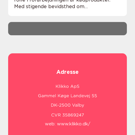
Med stigende bevidsthed om
fødevaresikkerhed, dyrevelfærd og
bæredygtighed er der et konstant fokus på
slagteriernes arbejdsmetoder ...
Adresse
web:
www.klikko.dk/