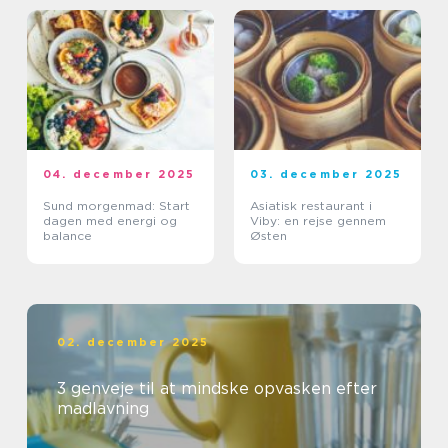
04. december 2025
03. december 2025
Sund morgenmad: Start
Asiatisk restaurant i
dagen med energi og
Viby: en rejse gennem
balance
Østen
02. december 2025
3 genveje til at mindske opvasken efter
madlavning