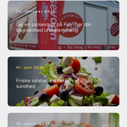
03. oktober 2025
Lej en pølsevogn på Fyn: Gør din
begivenhed uforglemmelig
01. juni 2025
Friske salater: En verden af smag og
sundhed
15. januar 2025