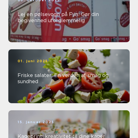
03. oktober 2025
Lej en pølsevogn på Fyn: Gør din
begivenhed uforglemmelig
01. juni 2025
Friske salater: En verden af smag og
sundhed
15. januar 2025
Kageprint: kreativitet til dine kager