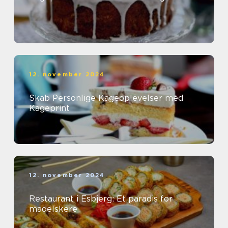
12. november 2024
Skab Personlige Kageoplevelser med
Kageprint
12. november 2024
Restaurant i Esbjerg: Et paradis for
madelskere