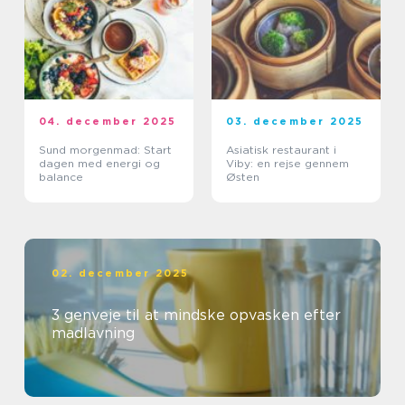
04. december 2025
03. december 2025
Sund morgenmad: Start
Asiatisk restaurant i
dagen med energi og
Viby: en rejse gennem
balance
Østen
02. december 2025
3 genveje til at mindske opvasken efter
madlavning