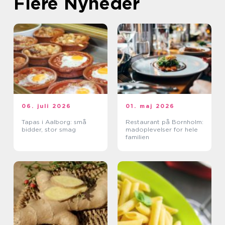
Flere Nyheder
06. juli 2026
01. maj 2026
Tapas i Aalborg: små
Restaurant på Bornholm:
bidder, stor smag
madoplevelser for hele
familien