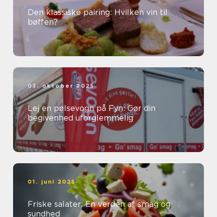
Den klassiske pairing: Hvilken vin til
bøffen?
03. oktober 2025
Lej en pølsevogn på Fyn: Gør din
begivenhed uforglemmelig
01. juni 2025
Friske salater: En verden af smag og
sundhed