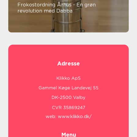
Frokostordning Århus - En grøn
revolution med Dabba
Adresse
web:
www.klikko.dk/
Menu