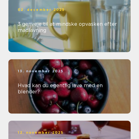
02. december 2025
3 genveje til at mindske opvasken efter
madlavning
13. november 2025
Hvad kan du egentlig lave med en
blender?
12. november 2025