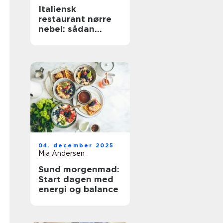
Italiensk
restaurant nørre
nebel: sådan
finder du den
bedste
spiseoplevelse
04. december 2025
Mia Andersen
Sund morgenmad:
Start dagen med
energi og balance