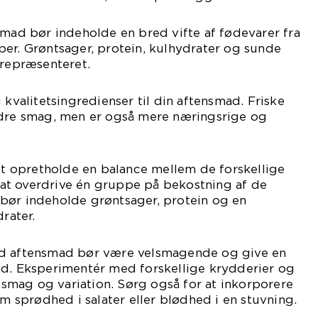
smad bør indeholde en bred vifte af fødevarer fra
er. Grøntsager, protein, kulhydrater og sunde
 repræsenteret.
 kvalitetsingredienser til din aftensmad. Friske
edre smag, men er også mere næringsrige og
 at opretholde en balance mellem de forskellige
t overdrive én gruppe på bekostning af de
bør indeholde grøntsager, protein og en
rater.
od aftensmad bør være velsmagende og give en
ed. Eksperimentér med forskellige krydderier og
e smag og variation. Sørg også for at inkorporere
om sprødhed i salater eller blødhed i en stuvning.