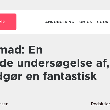
dk
ANNONCERING
OM OS
COOKI
e undersøgelse af,
gør en fantastisk
nsen
Redaktio