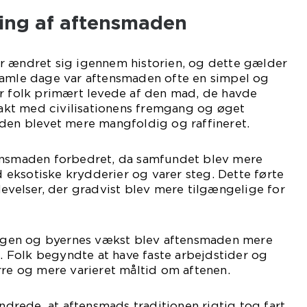
ling af aftensmaden
r ændret sig igennem historien, og dette gælder
gamle dage var aftensmaden ofte en simpel og
or folk primært levede af den mad, de havde
 takt med civilisationens fremgang og øget
aden blevet mere mangfoldig og raffineret.
ensmaden forbedret, da samfundet blev mere
eksotiske krydderier og varer steg. Dette førte
levelser, der gradvist blev mere tilgængelige for
ringen og byernes vækst blev aftensmaden mere
Folk begyndte at have faste arbejdstider og
rre og mere varieret måltid om aftenen.
undrede, at aftensmads traditionen rigtig tog fart.