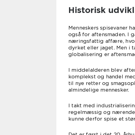
Historisk udvik
Menneskers spisevaner ha
også for aftensmaden. I 
næringsfattig affære, hv
dyrket eller jaget. Men i
globalisering er aftensm
I middelalderen blev aft
komplekst og handel med 
til nye retter og smagsop
almindelige mennesker.
I takt med industrialise
regelmæssig og nærende. 
kunne derfor spise et stø
Det er først i det 20. årh