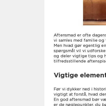
Aftensmad er ofte dagens 
vi samles med familie og
Men hvad gør egentlig en
spørgsmål vil vi udforske
og deler vigtige tips og h
tilfredsstillende aftenspis
Vigtige elemen
Før vi dykker ned i histo
vigtigt at forstå, hvad de
En god aftensmad bør vær
er de nøglepunkter, du bø