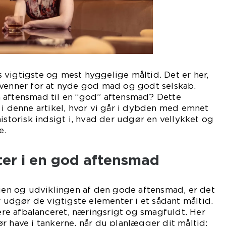
vigtigste og mest hyggelige måltid. Det er her,
 venner for at nyde god mad og godt selskab.
 aftensmad til en “god” aftensmad? Dette
 i denne artikel, hvor vi går i dybden med emnet
istorisk indsigt i, hvad der udgør en vellykket og
e.
ter i en god aftensmad
rien og udviklingen af den gode aftensmad, er det
r udgør de vigtigste elementer i et sådant måltid.
e afbalanceret, næringsrigt og smagfuldt. Her
r have i tankerne, når du planlægger dit måltid: