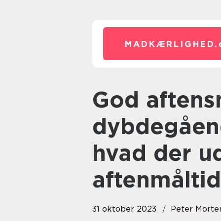
MADKÆRLIGHED.
God aftensmad: En
dybdegåend
hvad der ud
aftenmåltid
31 oktober 2023
Peter Morte