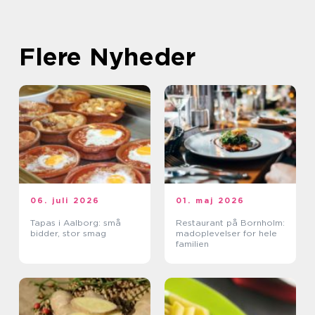
Flere Nyheder
06. juli 2026
01. maj 2026
Tapas i Aalborg: små
Restaurant på Bornholm:
bidder, stor smag
madoplevelser for hele
familien