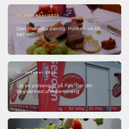
12. november 2025
Den klassiske pairing: Hvilken vin til
bøffen?
03. oktober 2025
Lej en pølsevogn på Fyn: Gør din
begivenhed uforglemmelig