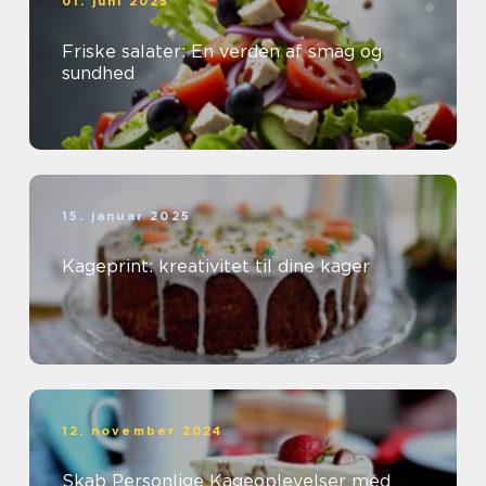
01. juni 2025
Friske salater: En verden af smag og
sundhed
15. januar 2025
Kageprint: kreativitet til dine kager
12. november 2024
Skab Personlige Kageoplevelser med