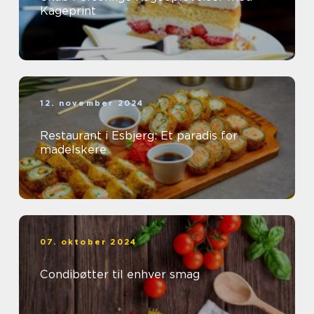
Kageprint
12. november 2024
Restaurant i Esbjerg: Et paradis for
madelskere
07. oktober 2024
Condibøtter til enhver smag