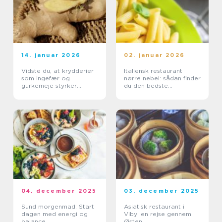
14. januar 2026
02. januar 2026
Vidste du, at krydderier
Italiensk restaurant
som ingefær og
nørre nebel: sådan finder
gurkemeje styrker
du den bedste
kroppen?
spiseoplevelse
04. december 2025
03. december 2025
Sund morgenmad: Start
Asiatisk restaurant i
dagen med energi og
Viby: en rejse gennem
balance
Østen