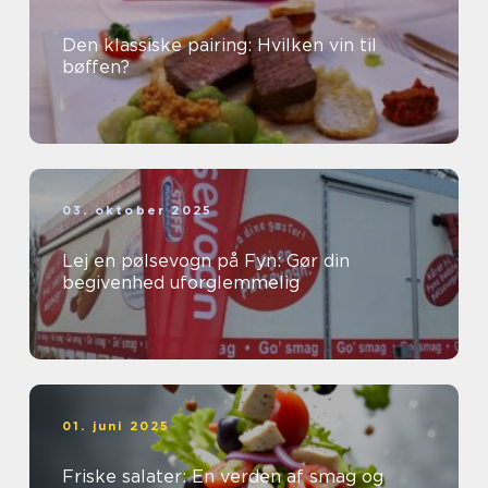
Den klassiske pairing: Hvilken vin til
bøffen?
03. oktober 2025
Lej en pølsevogn på Fyn: Gør din
begivenhed uforglemmelig
01. juni 2025
Friske salater: En verden af smag og