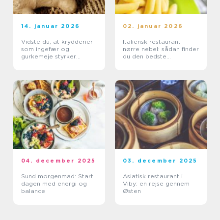
14. januar 2026
02. januar 2026
Vidste du, at krydderier
Italiensk restaurant
som ingefær og
nørre nebel: sådan finder
gurkemeje styrker
du den bedste
kroppen?
spiseoplevelse
04. december 2025
03. december 2025
Sund morgenmad: Start
Asiatisk restaurant i
dagen med energi og
Viby: en rejse gennem
balance
Østen