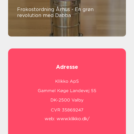
Frokostordning Århus - En grøn
revolution med Dabba
Adresse
web:
www.klikko.dk/