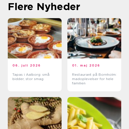
Flere Nyheder
06. juli 2026
01. maj 2026
Tapas i Aalborg: små
Restaurant på Bornholm:
bidder, stor smag
madoplevelser for hele
familien