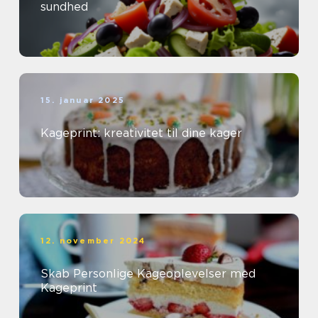
sundhed
15. januar 2025
Kageprint: kreativitet til dine kager
12. november 2024
Skab Personlige Kageoplevelser med
Kageprint