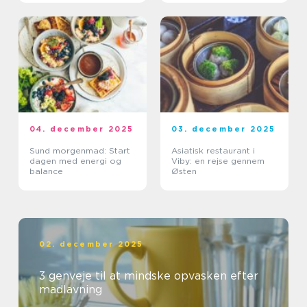
04. december 2025
03. december 2025
Sund morgenmad: Start
Asiatisk restaurant i
dagen med energi og
Viby: en rejse gennem
balance
Østen
02. december 2025
3 genveje til at mindske opvasken efter
madlavning