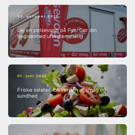
03. oktober 2025
Lej en pølsevogn på Fyn: Gør din
begivenhed uforglemmelig
01. juni 2025
Friske salater: En verden af smag og
sundhed