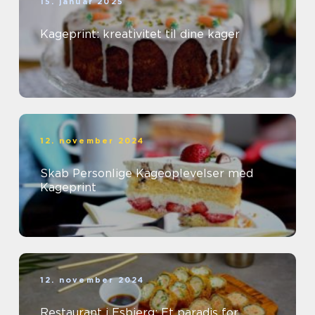
15. januar 2025
Kageprint: kreativitet til dine kager
12. november 2024
Skab Personlige Kageoplevelser med
Kageprint
12. november 2024
Restaurant i Esbjerg: Et paradis for