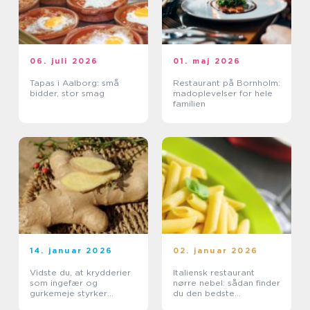
06. juli 2026
01. maj 2026
Tapas i Aalborg: små
Restaurant på Bornholm:
bidder, stor smag
madoplevelser for hele
familien
14. januar 2026
02. januar 2026
Vidste du, at krydderier
Italiensk restaurant
som ingefær og
nørre nebel: sådan finder
gurkemeje styrker
du den bedste
kroppen?
spiseoplevelse