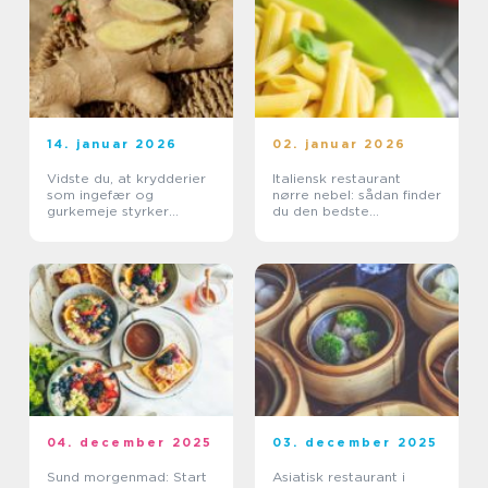
14. januar 2026
02. januar 2026
Vidste du, at krydderier
Italiensk restaurant
som ingefær og
nørre nebel: sådan finder
gurkemeje styrker
du den bedste
kroppen?
spiseoplevelse
04. december 2025
03. december 2025
Sund morgenmad: Start
Asiatisk restaurant i