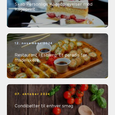
Skab Personlige Kageoplevelser med
Kageprint
12. november 2024
Restaurant i Esbjerg: Et paradis for
madelskere
07. oktober 2024
Condibøtter til enhver smag