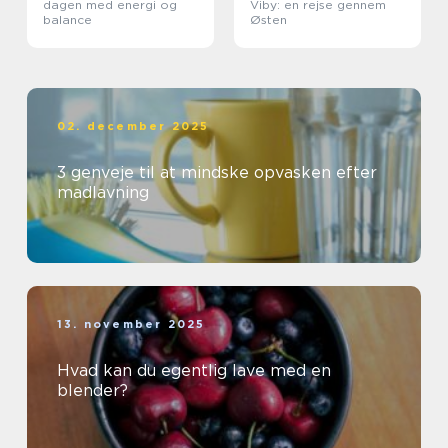
dagen med energi og
Viby: en rejse gennem
balance
Østen
02. december 2025
3 genveje til at mindske opvasken efter
madlavning
13. november 2025
Hvad kan du egentlig lave med en
blender?