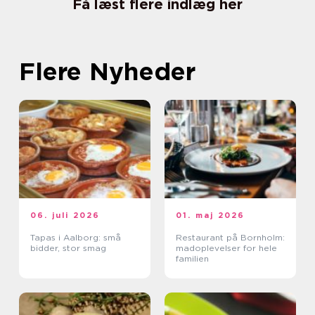
Få læst flere indlæg her
Flere Nyheder
06. juli 2026
01. maj 2026
Tapas i Aalborg: små
Restaurant på Bornholm:
bidder, stor smag
madoplevelser for hele
familien