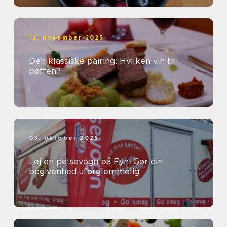
12. november 2025
Den klassiske pairing: Hvilken vin til
bøffen?
03. oktober 2025
Lej en pølsevogn på Fyn: Gør din
begivenhed uforglemmelig