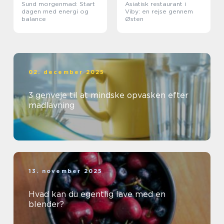
Sund morgenmad: Start
Asiatisk restaurant i
dagen med energi og
Viby: en rejse gennem
balance
Østen
02. december 2025
3 genveje til at mindske opvasken efter
madlavning
13. november 2025
Hvad kan du egentlig lave med en
blender?