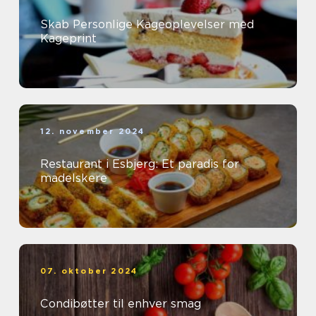
Skab Personlige Kageoplevelser med
Kageprint
12. november 2024
Restaurant i Esbjerg: Et paradis for
madelskere
07. oktober 2024
Condibøtter til enhver smag