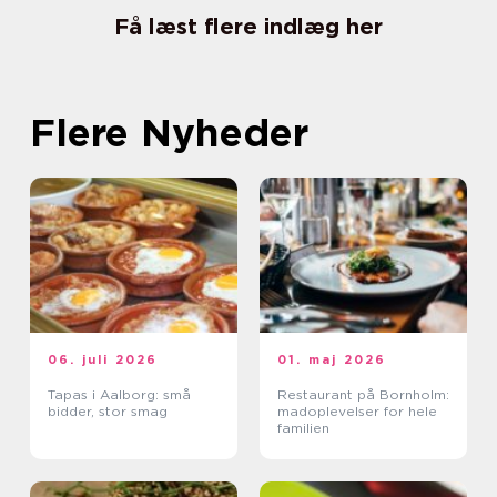
Få læst flere indlæg her
Flere Nyheder
06. juli 2026
01. maj 2026
Tapas i Aalborg: små
Restaurant på Bornholm:
bidder, stor smag
madoplevelser for hele
familien