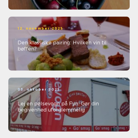
12. november 2025
Den klassiske pairing: Hvilken vin til
bøffen?
03. oktober 2025
Lej en pølsevogn på Fyn: Gør din
begivenhed uforglemmelig