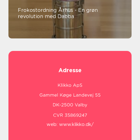
Frokostordning Århus - En grøn
revolution med Dabba
Adresse
web:
www.klikko.dk/