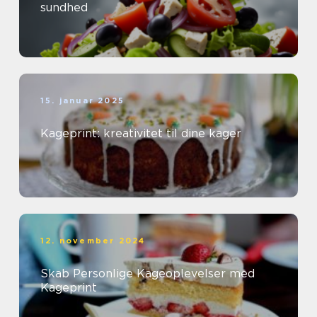
sundhed
15. januar 2025
Kageprint: kreativitet til dine kager
12. november 2024
Skab Personlige Kageoplevelser med
Kageprint