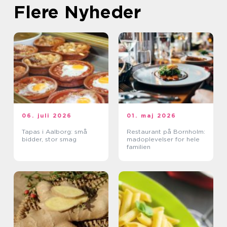
Flere Nyheder
06. juli 2026
01. maj 2026
Tapas i Aalborg: små
Restaurant på Bornholm:
bidder, stor smag
madoplevelser for hele
familien