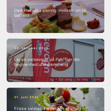
Den klassiske pairing: Hvilken vin til
bøffen?
03. oktober 2025
Lej en pølsevogn på Fyn: Gør din
begivenhed uforglemmelig
01. juni 2025
Friske salater: En verden af smag og